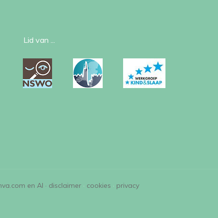
Lid van ...
nva.com en AI ·
disclaimer
·
cookies
·
privacy