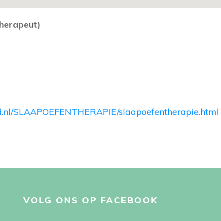
therapeut)
ad.nl/SLAAPOEFENTHERAPIE/slaapoefentherapie.html
VOLG ONS OP FACEBOOK