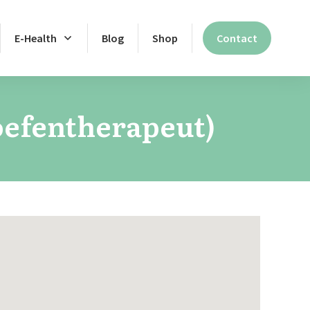
E-Health
Blog
Shop
Contact
oefentherapeut)