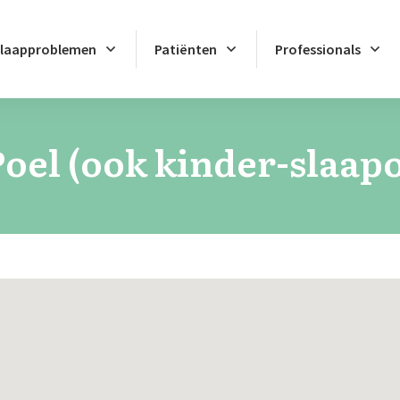
laapproblemen
Patiënten
Professionals
Poel (ook kinder-slaap