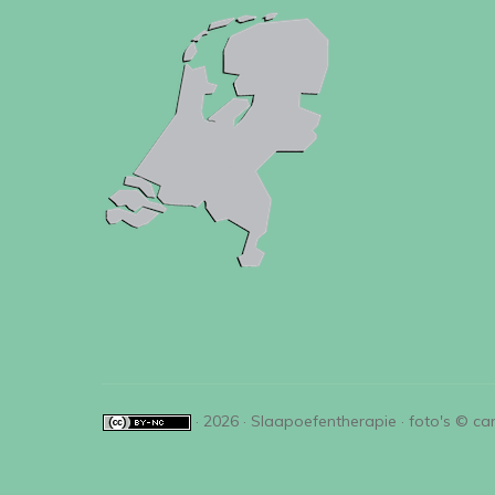
· 2026 · Slaapoefentherapie · foto's © ca