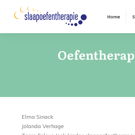
Home
S
Oefentherap
Elma Sinack
Jolanda Verhage