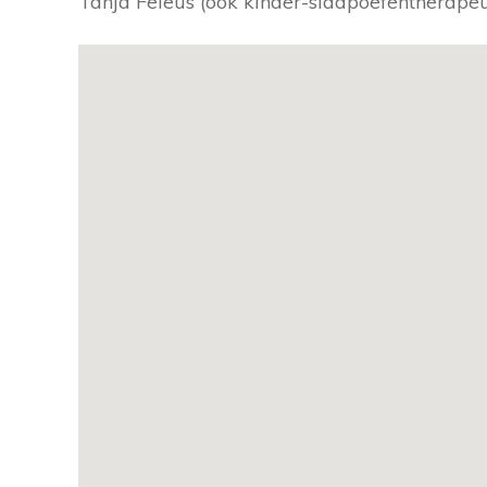
Tanja Feleus (ook kinder-slaapoefentherapeu