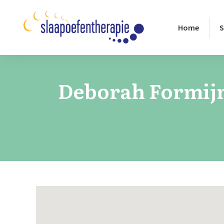
Home
S
Deborah Formijn