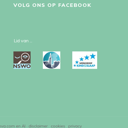
VOLG ONS OP FACEBOOK
Lid van ...
nva.com en AI ·
disclaimer
·
cookies
·
privacy