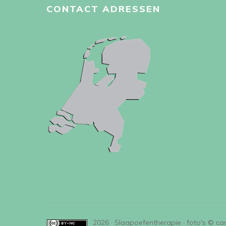
CONTACT ADRESSEN
· 2026 · Slaapoefentherapie · foto's © ca