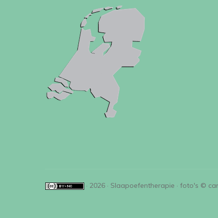
· 2026 · Slaapoefentherapie · foto's © ca