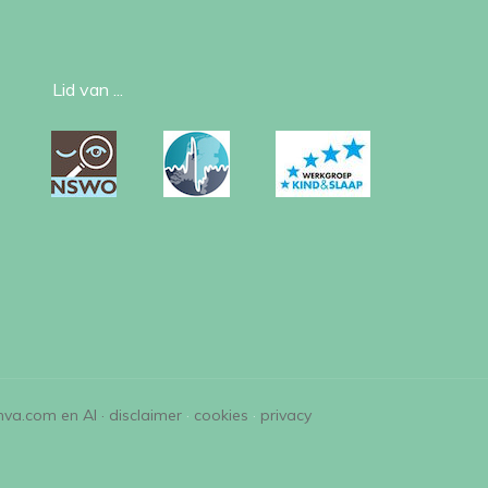
Lid van ...
nva.com en AI ·
disclaimer
·
cookies
·
privacy