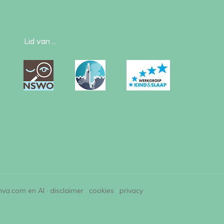
Lid van ...
nva.com en AI ·
disclaimer
·
cookies
·
privacy