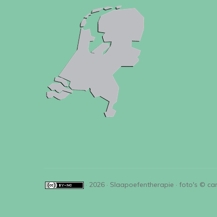
· 2026 · Slaapoefentherapie · foto's © ca