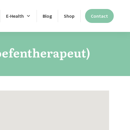
E-Health
Blog
Shop
Contact
oefentherapeut)