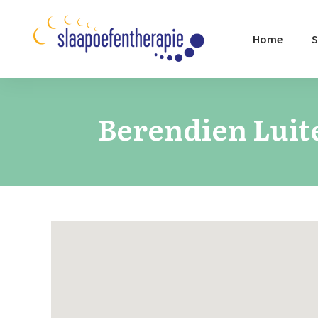
Home
S
Berendien Luit